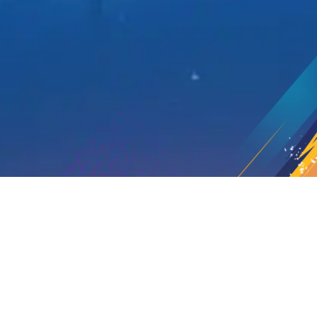
© 2026 XD . All Rights Reserved
Privacy Policy
End User License Agreement