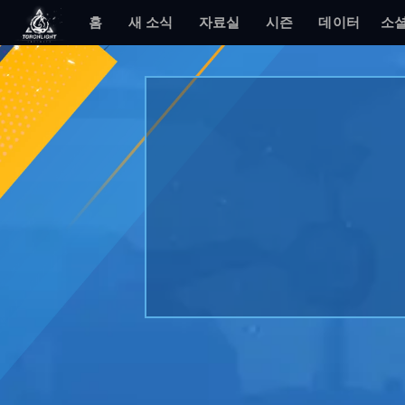
홈
새 소식
자료실
시즌
데이터
소셜